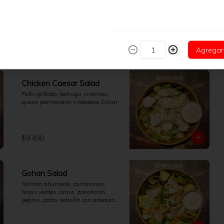
$9.990
Agregar
Chicken Caesar Salad
Pollo grillado, lechuga, crutones, 
queso parmesano y aderezo César.
$9.490
Gohan Salad
Salmón ahumado, camarones, 
hojas verdes, arroz, zanahoria,

pepino, palta, cebollín con aderezo 
de soya y queso crema.