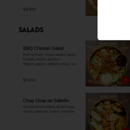
$8.990
SALADS
BBQ Chicken Salad
Pollo grillado, hojas verdes, palta, 
tomate, choclo, porotos

negros, pepino, cebolla crispy, salsa 
BBQ y aderezo ranch.
$9.490
Chop Chop de Salmón
Salmón en ensalada de lechucga, 
choclo, aceituna, huevo y tomate