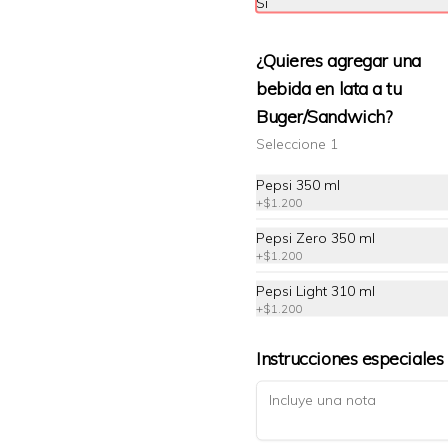
Si
$7.490
¿Quieres agregar una
bebida en lata a tu
Buger/Sandwich?
Seleccione 1
Pepsi 350 ml
Gamberetti
+
$1.200
Salsa de tomate, camarones 
grillados, mozzarella y perefil fresco
Pepsi Zero 350 ml
+
$1.200
Pepsi Light 310 ml
$9.990
+
$1.200
Instrucciones especiales
Prosciutto crudo
Salsa de tomate, mozzarella, 
prosciutto