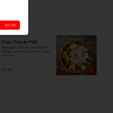
$9.190
Chop Chop de Pollo
Pechuga de pollo en ensalada de 
lechuga con choclo, aceituna, huevo 
y tomate
$9.490