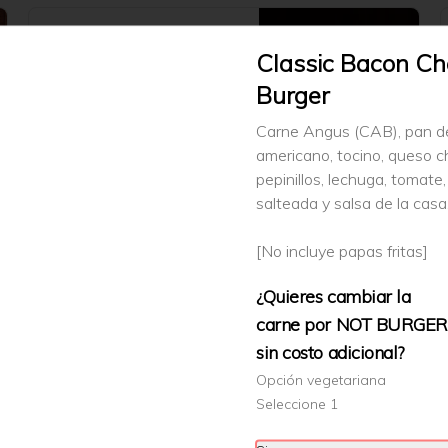
Classic Burger
Classic Bacon C
Carne Angus (CAB), pan de papa 
americano, pepinillos, lechuga, 
Burger
tomate, cebolla salteada y salsa de 
la casa.

Carne Angus (CAB), pan d
[No incluye papas fritas]
$6.790
americano, tocino, queso c
pepinillos, lechuga, tomate,
salteada y salsa de la casa
Blue Burger
Carne Angus (CAB), pan de papa 
[No incluye papas fritas]
americano, lonjas de queso azul, 
cebolla acaramelada y rúcula.

¿Quieres cambiar la
[No incluye papas fritas]
carne por NOT BURGE
$7.790
sin costo adicional?
Opción vegetariana
Sanguche de Pescado
Seleccione 1
Pescado frito con ensalada chilena y 
alioli en marraqueta crocante + 
papas fritas.