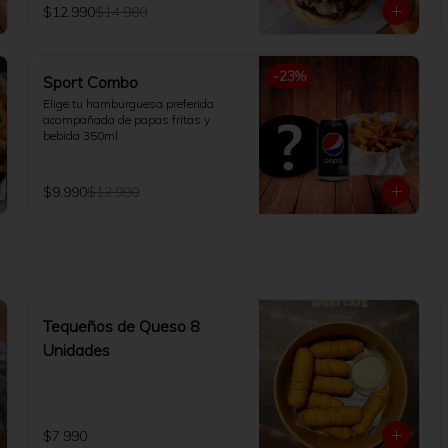
$12.990
$14.980
-
23
%
Sport Combo
Elige tu hamburguesa preferida 
acompañada de papas fritas y 
bebida 350ml
$9.990
$12.990
Tequeños de Queso 8
Unidades
$7.990