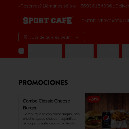
¿Reservas? Llámanos sólo al +56936154936 ¿Deliv
HOME
DELIVERY
CARTA L
¿Dónde quieres pedir?
PROMOCIONES
APPETIZERS
BURGERS
PI
PROMOCIONES
-
24
%
Combo Classic Cheese
Burger
Hamburguesa con carne angus, pan 
brioche, queso cheddar, pepinillos, 
lechuga, tomate, cebolla salteada y 
salsa de la casa. Acompañado con 