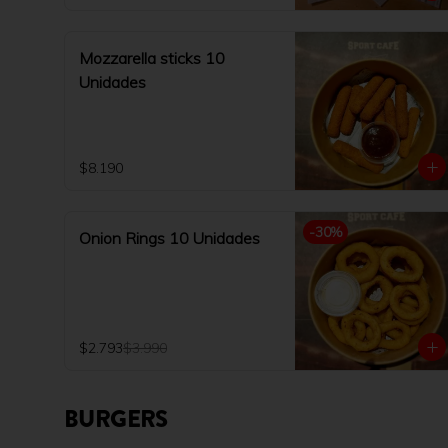
Mozzarella sticks 10
Unidades
$8.190
-
30
%
Onion Rings 10 Unidades
$2.793
$3.990
BURGERS