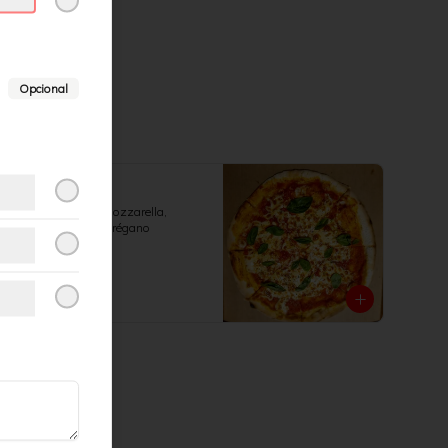
Opcional
Margarita
Salsa de tomate, mozzarella, 
albahaca fresca y orégano
$8.990