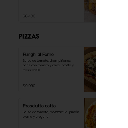
[No incluye papas fritas]
$6.490
PIZZAS
Funghi al Forno
Salsa de tomate, champiñones 
parís con romero y oliva, ricotta y 
mozzarella
$9.990
Prosciutto cotto
Salsa de tomate, mozzarella, jamón 
pierna y orégano