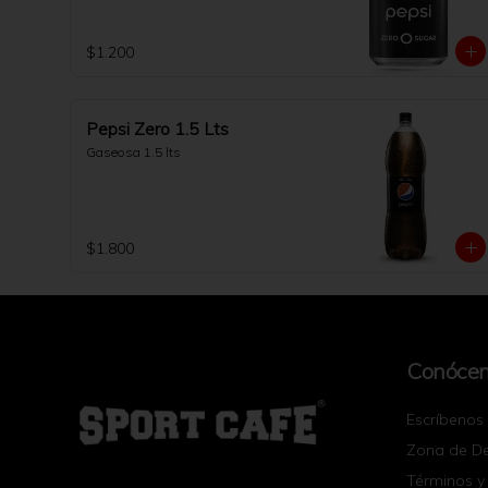
$1.200
Pepsi Zero 1.5 Lts
Gaseosa 1.5 lts
$1.800
Conóce
Escríbenos
Zona de D
Términos y