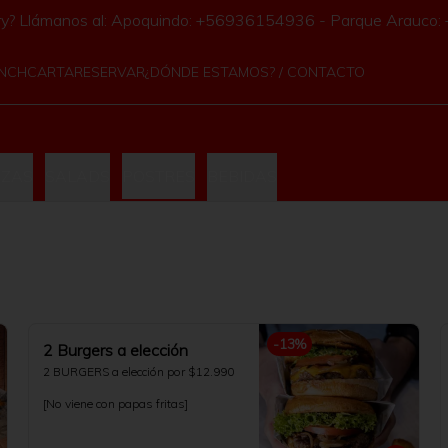
ery? Llámanos al: Apoquindo: +56936154936 - Parque Arauc
UNCH
CARTA
RESERVAR
¿DÓNDE ESTAMOS? / CONTACTO
ZZAS
SALADS
POSTRES
BEBIDAS
-
13
%
2 Burgers a elección
2 BURGERS a elección por $12.990

[No viene con papas fritas]