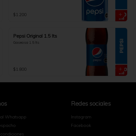
$1.200
Pepsi Original 1.5 lts
Gaseosa 1.5 lts
$1.800
nos
Redes sociales
 al Whatsapp
Instagram
espacho
Facebook
 condiciones