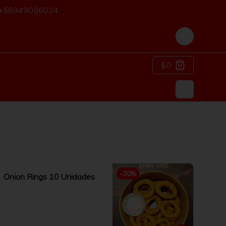
o: +56949096024
Login
$0
-
30
%
Onion Rings 10 Unidades