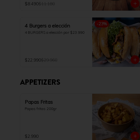
$8.490
$11.180
papas fritas 200gr y bebida 350ml 
a elección.
-
23
%
4 Burgers a elección
4 BURGERS a elección por $23.990
$22.990
$29.960
APPETIZERS
Papas Fritas
Papas fritas 200gr
$2.990