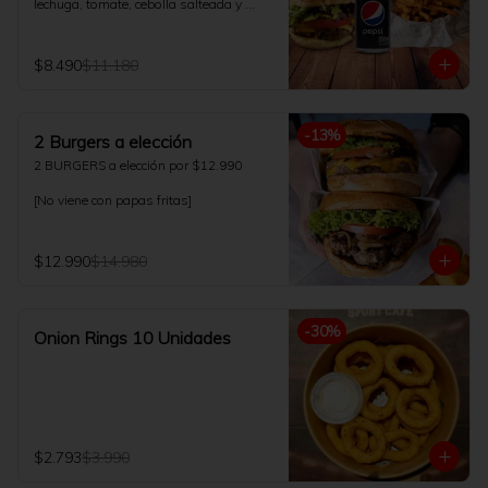
lechuga, tomate, cebolla salteada y 
salsa de la casa. Acompañado con 
papas fritas 200gr y bebida 350ml a 
elección.
$8.490
$11.180
-
13
%
2 Burgers a elección
2 BURGERS a elección por $12.990

[No viene con papas fritas]
$12.990
$14.980
-
30
%
Onion Rings 10 Unidades
$2.793
$3.990