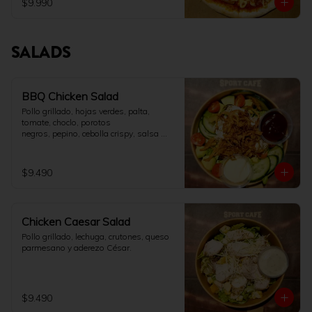
$9.990
SALADS
BBQ Chicken Salad
Pollo grillado, hojas verdes, palta, 
tomate, choclo, porotos

negros, pepino, cebolla crispy, salsa 
BBQ y aderezo ranch.
$9.490
Chicken Caesar Salad
Pollo grillado, lechuga, crutones, queso 
parmesano y aderezo César.
$9.490