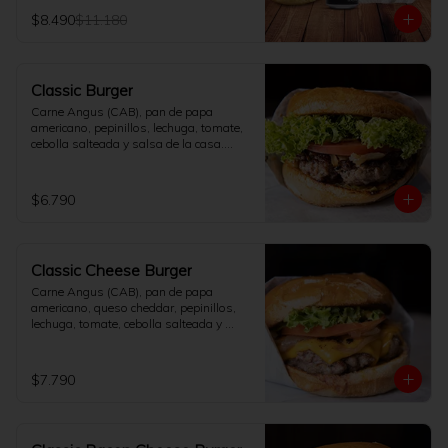
elección.
$8.490
$11.180
Classic Burger
Carne Angus (CAB), pan de papa 
americano, pepinillos, lechuga, tomate, 
cebolla salteada y salsa de la casa.

[No incluye papas fritas]
$6.790
Classic Cheese Burger
Carne Angus (CAB), pan de papa 
americano, queso cheddar, pepinillos, 
lechuga, tomate, cebolla salteada y 
salsa de la casa.

[No incluye papas fritas]
$7.790