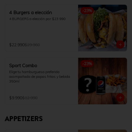
-
23
%
4 Burgers a elección
4 BURGERS a elección por $23.990
$22.990
$29.960
-
23
%
Sport Combo
Elige tu hamburguesa preferida 
acompañada de papas fritas y bebida 
350ml
$9.990
$12.990
APPETIZERS