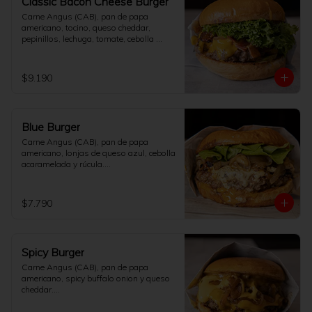
Classic Bacon Cheese Burger
Carne Angus (CAB), pan de papa 
americano, tocino, queso cheddar, 
pepinillos, lechuga, tomate, cebolla 
salteada y salsa de la casa.

[No incluye papas fritas]
$9.190
Blue Burger
Carne Angus (CAB), pan de papa 
americano, lonjas de queso azul, cebolla 
acaramelada y rúcula.

[No incluye papas fritas]
$7.790
Spicy Burger
Carne Angus (CAB), pan de papa 
americano, spicy buffalo onion y queso 
cheddar.

[No incluye papas fritas]