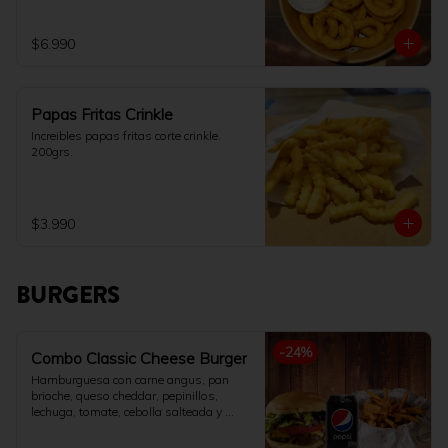
$6.990
Papas Fritas Crinkle
Increibles papas fritas corte crinkle. 
200grs.
$3.990
BURGERS
-
24
%
Combo Classic Cheese Burger
Hamburguesa con carne angus, pan 
brioche, queso cheddar, pepinillos, 
lechuga, tomate, cebolla salteada y 
salsa de la casa. Acompañado con 
papas fritas 200gr y bebida 350ml a 