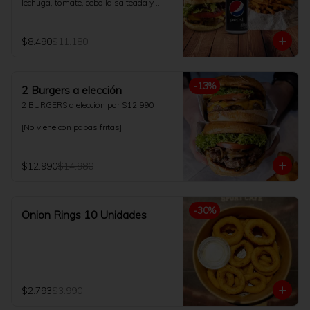
lechuga, tomate, cebolla salteada y 
salsa de la casa. Acompañado con 
papas fritas 200gr y bebida 350ml a 
elección.
$8.490
$11.180
-
13
%
2 Burgers a elección
2 BURGERS a elección por $12.990

[No viene con papas fritas]
$12.990
$14.980
-
30
%
Onion Rings 10 Unidades
$2.793
$3.990