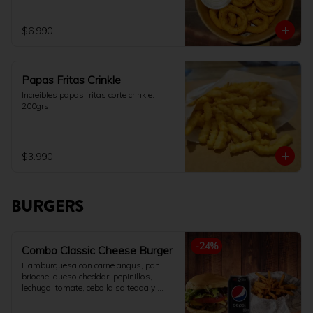
$6.990
Papas Fritas Crinkle
Increibles papas fritas corte crinkle. 
200grs.
$3.990
BURGERS
-
24
%
Combo Classic Cheese Burger
Hamburguesa con carne angus, pan 
brioche, queso cheddar, pepinillos, 
lechuga, tomate, cebolla salteada y 
salsa de la casa. Acompañado con 
papas fritas 200gr y bebida 350ml a 