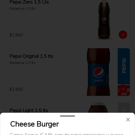
Pepsi Zero 1.5 Lts
Gaseosa 1.5 lts
$1.800
Pepsi Original 1.5 lts
Gaseosa 1.5 lts
$1.800
Pepsi Light 1.5 lts
Gaseosa 1.5 lts
Cheese Burger
Carne Angus (CAB), pan de papa americano y queso