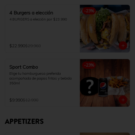
-
23
%
4 Burgers a elección
4 BURGERS a elección por $23.990
$22.990
$29.960
-
23
%
Sport Combo
Elige tu hamburguesa preferida 
acompañada de papas fritas y bebida 
350ml
$9.990
$12.990
APPETIZERS