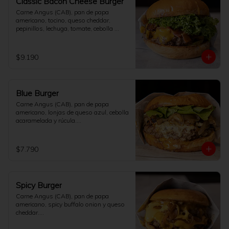
Classic Bacon Cheese Burger
Carne Angus (CAB), pan de papa 
americano, tocino, queso cheddar, 
pepinillos, lechuga, tomate, cebolla 
salteada y salsa de la casa.

[No incluye papas fritas]
$9.190
Blue Burger
Carne Angus (CAB), pan de papa 
americano, lonjas de queso azul, cebolla 
acaramelada y rúcula.

[No incluye papas fritas]
$7.790
Spicy Burger
Carne Angus (CAB), pan de papa 
americano, spicy buffalo onion y queso 
cheddar.

[No incluye papas fritas]