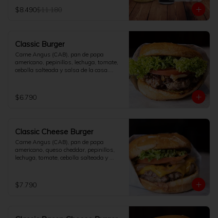
elección.
$8.490
$11.180
Classic Burger
Carne Angus (CAB), pan de papa 
americano, pepinillos, lechuga, tomate, 
cebolla salteada y salsa de la casa.

[No incluye papas fritas]
$6.790
Classic Cheese Burger
Carne Angus (CAB), pan de papa 
americano, queso cheddar, pepinillos, 
lechuga, tomate, cebolla salteada y 
salsa de la casa.

[No incluye papas fritas]
$7.790