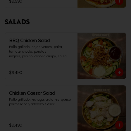
$9.990
SALADS
BBQ Chicken Salad
Pollo grillado, hojas verdes, palta, 
tomate, choclo, porotos

negros, pepino, cebolla crispy, salsa 
BBQ y aderezo ranch.
$9.490
Chicken Caesar Salad
Pollo grillado, lechuga, crutones, queso 
parmesano y aderezo César.
$9.490