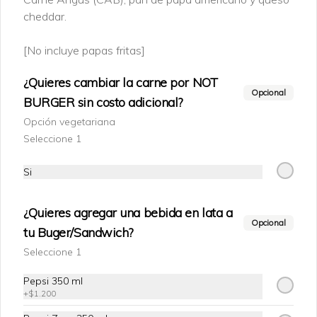
cheddar.
$1.800
[No incluye papas fritas]
¿Quieres cambiar la carne por NOT
Opcional
BURGER sin costo adicional?
Opción vegetariana
Seleccione 1
Si
Conócenos
¿Quieres agregar una bebida en lata a
Opcional
tu Buger/Sandwich?
Escríbenos al Whatsapp
Seleccione 1
Zona de Despacho
Términos y condiciones
Pepsi 350 ml
+
$1.200
Política de privacidad