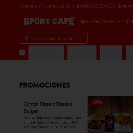
¿Reservas? Llámanos sólo al +56936154936 ¿Deliv
HOME
DELIVERY
CARTA L
¿Dónde quieres pedir?
PROMOCIONES
APPETIZERS
BURGERS
PI
PROMOCIONES
-
24
%
Combo Classic Cheese
Burger
Hamburguesa con carne angus, pan 
brioche, queso cheddar, pepinillos, 
lechuga, tomate, cebolla salteada y 
salsa de la casa. Acompañado con 