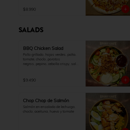
$8.990
SALADS
BBQ Chicken Salad
Pollo grillado, hojas verdes, palta, 
tomate, choclo, porotos

negros, pepino, cebolla crispy, salsa 
BBQ y aderezo ranch.
$9.490
Chop Chop de Salmón
Salmón en ensalada de lechucga, 
choclo, aceituna, huevo y tomate