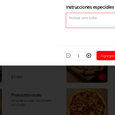
Instrucciones especiales
$7.490
Gamberetti
Salsa de tomate, camarones 
Agregar
grillados, mozzarella y perefil fresco
$9.990
Prosciutto crudo
Salsa de tomate, mozzarella, 
prosciutto