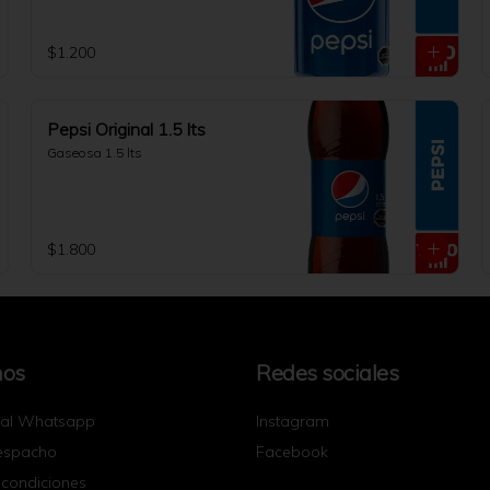
$1.200
Pepsi Original 1.5 lts
Gaseosa 1.5 lts
$1.800
nos
Redes sociales
 al Whatsapp
Instagram
espacho
Facebook
 condiciones