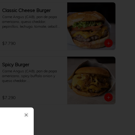
Classic Cheese Burger
Carne Angus (CAB), pan de papa 
americano, queso cheddar, 
pepinillos, lechuga, tomate, cebolla 
salteada y salsa de la casa.

[No incluye papas fritas]
$7.790
Spicy Burger
Carne Angus (CAB), pan de papa 
americano, spicy buffalo onion y 
queso cheddar.

[No incluye papas fritas]
$7.290
Close