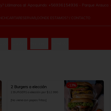
ery? Llámanos al: Apoquindo: +56936154936 - Parque Arauc
UNCH
CARTA
RESERVAR
¿DÓNDE ESTAMOS? / CONTACTO
ZZAS
SALADS
POSTRES
BEBIDAS
-
13
%
2 Burgers a elección
2 BURGERS a elección por $12.990

[No viene con papas fritas]