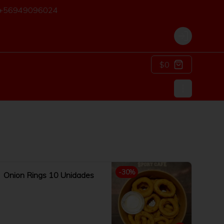
o: +56949096024
Login
$0
-
30
%
Onion Rings 10 Unidades