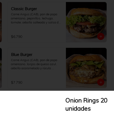
Classic Burger
Carne Angus (CAB), pan de papa 
americano, pepinillos, lechuga, 
tomate, cebolla salteada y salsa de 
la casa.

[No incluye papas fritas]
$6.790
Blue Burger
Carne Angus (CAB), pan de papa 
americano, lonjas de queso azul, 
cebolla acaramelada y rúcula.

[No incluye papas fritas]
$7.790
Onion Rings 20
Sanguche de Pescado
Pescado frito con ensalada chilena y 
unidades
alioli en marraqueta crocante + 
papas fritas.