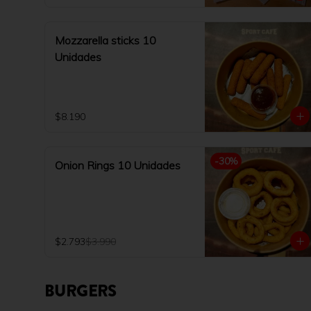
Mozzarella sticks 10
Unidades
$8.190
-
30
%
Onion Rings 10 Unidades
$2.793
$3.990
BURGERS