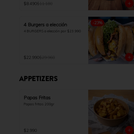
$8.490
$11.180
papas fritas 200gr y bebida 350ml 
a elección.
-
23
%
4 Burgers a elección
4 BURGERS a elección por $23.990
$22.990
$29.960
APPETIZERS
Papas Fritas
Papas fritas 200gr
$2.990