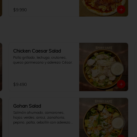
$9.990
Chicken Caesar Salad
Pollo grillado, lechuga, crutones, 
queso parmesano y aderezo César.
$9.490
Gohan Salad
Salmón ahumado, camarones, 
hojas verdes, arroz, zanahoria,

pepino, palta, cebollín con aderezo 
de soya y queso crema.