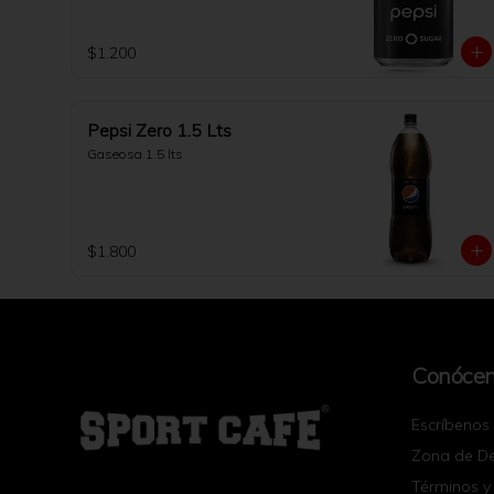
$1.200
Pepsi Zero 1.5 Lts
Gaseosa 1.5 lts
$1.800
Conóce
Escríbenos
Zona de D
Términos y