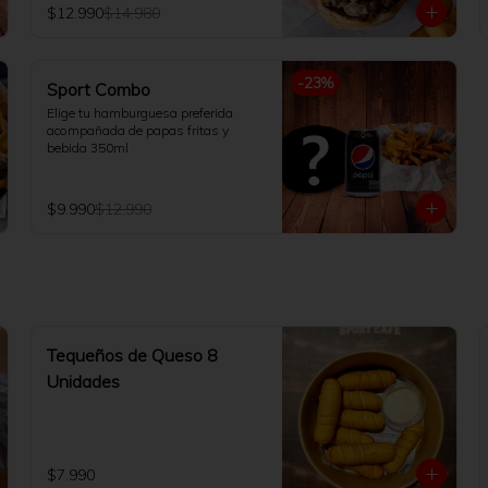
$12.990
$14.980
-
23
%
Sport Combo
Elige tu hamburguesa preferida 
acompañada de papas fritas y 
bebida 350ml
$9.990
$12.990
Tequeños de Queso 8
Unidades
$7.990