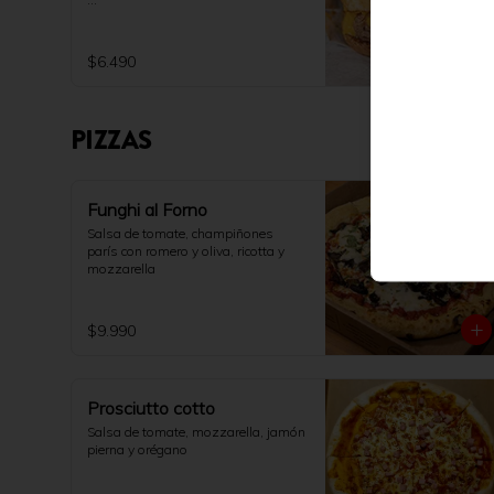
[No incluye papas fritas]
$6.490
PIZZAS
Funghi al Forno
Salsa de tomate, champiñones 
parís con romero y oliva, ricotta y 
mozzarella
$9.990
Prosciutto cotto
Salsa de tomate, mozzarella, jamón 
pierna y orégano