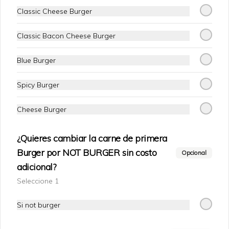
Pepsi Zero 1.5 Lts
Classic Cheese Burger
Gaseosa 1.5 lts
Classic Bacon Cheese Burger
$1.800
Blue Burger
Spicy Burger
Pepsi Original 1.5 lts
Gaseosa 1.5 lts
Cheese Burger
¿Quieres cambiar la carne de primera
$1.800
Burger por NOT BURGER sin costo
Opcional
adicional?
Seleccione 1
Pepsi Light 1.5 lts
Gaseosa 1.5 lts
Si not burger