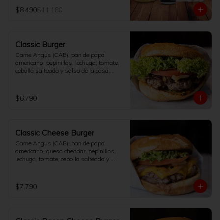
elección.
$8.490
$11.180
Classic Burger
Carne Angus (CAB), pan de papa 
americano, pepinillos, lechuga, tomate, 
cebolla salteada y salsa de la casa.

[No incluye papas fritas]
$6.790
Classic Cheese Burger
Carne Angus (CAB), pan de papa 
americano, queso cheddar, pepinillos, 
lechuga, tomate, cebolla salteada y 
salsa de la casa.

[No incluye papas fritas]
$7.790