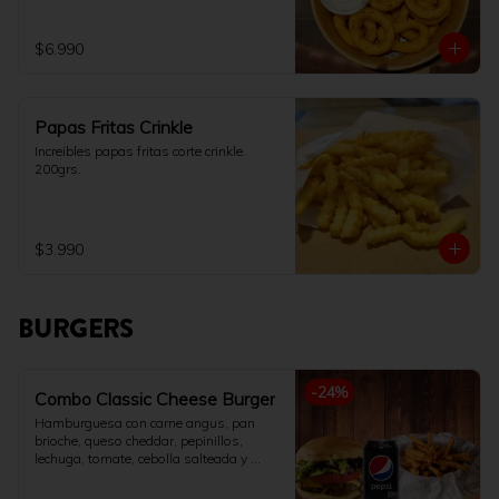
$6.990
Papas Fritas Crinkle
Increibles papas fritas corte crinkle. 
200grs.
$3.990
BURGERS
-
24
%
Combo Classic Cheese Burger
Hamburguesa con carne angus, pan 
brioche, queso cheddar, pepinillos, 
lechuga, tomate, cebolla salteada y 
salsa de la casa. Acompañado con 
papas fritas 200gr y bebida 350ml a 