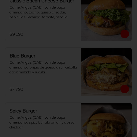
Classic Bacon Cheese Burger
Carne Angus (CAB), pan de papa 
americano, tocino, queso cheddar, 
pepinillos, lechuga, tomate, cebolla 
salteada y salsa de la casa.

[No incluye papas fritas]
$9.190
Blue Burger
Carne Angus (CAB), pan de papa 
americano, lonjas de queso azul, cebolla 
acaramelada y rúcula.

[No incluye papas fritas]
$7.790
Spicy Burger
Carne Angus (CAB), pan de papa 
americano, spicy buffalo onion y queso 
cheddar.

[No incluye papas fritas]