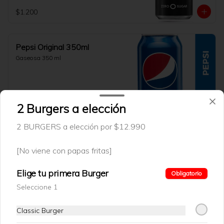
$1.200
Pepsi Original 350ml
Gaseosa 350 ml
$1.200
2 Burgers a elección
2 BURGERS a elección por $12.990
Pepsi Light 310 ml
Gaseosa 310 ml
[No viene con papas fritas]
Elige tu primera Burger
Obligatorio
Seleccione 1
$1.200
Classic Burger