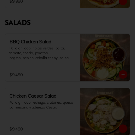
$9.990
SALADS
BBQ Chicken Salad
Pollo grillado, hojas verdes, palta, 
tomate, choclo, porotos

negros, pepino, cebolla crispy, salsa 
BBQ y aderezo ranch.
$9.490
Chicken Caesar Salad
Pollo grillado, lechuga, crutones, queso 
parmesano y aderezo César.
$9.490