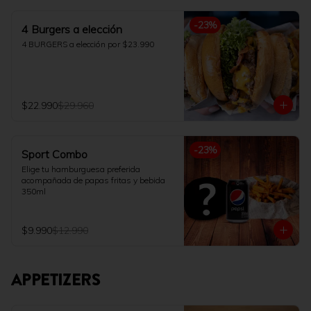
-
23
%
4 Burgers a elección
4 BURGERS a elección por $23.990
$22.990
$29.960
-
23
%
Sport Combo
Elige tu hamburguesa preferida 
acompañada de papas fritas y bebida 
350ml
$9.990
$12.990
APPETIZERS