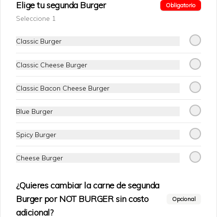
Elige tu segunda Burger
Obligatorio
$1.800
Seleccione 1
Classic Burger
Classic Cheese Burger
Classic Bacon Cheese Burger
Blue Burger
Spicy Burger
Conócenos
Cheese Burger
Escríbenos al Whatsapp
Zona de Despacho
¿Quieres cambiar la carne de segunda
Términos y condiciones
Burger por NOT BURGER sin costo
Opcional
Política de privacidad
adicional?