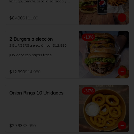
lechuga, tomate, cebolla salteada y 
salsa de la casa. Acompañado con 
papas fritas 200gr y bebida 350ml a 
elección.
$8.490
$11.180
-
13
%
2 Burgers a elección
2 BURGERS a elección por $12.990

[No viene con papas fritas]
$12.990
$14.980
-
30
%
Onion Rings 10 Unidades
$2.793
$3.990