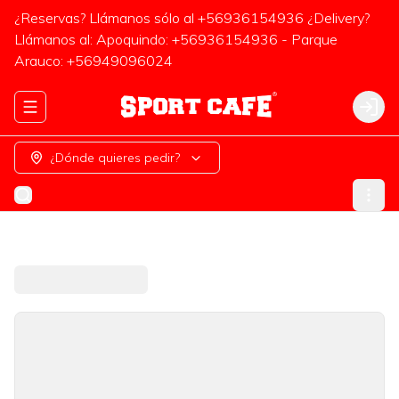
¿Reservas? Llámanos sólo al +56936154936 ¿Delivery?
Llámanos al: Apoquindo: +56936154936 - Parque
Arauco: +56949096024
Abrir menu de navegación
Logi
¿Dónde quieres pedir?