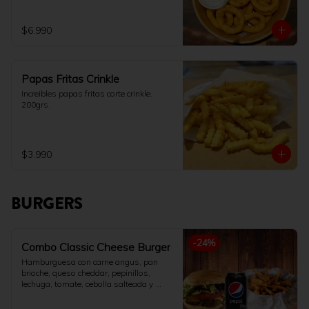
$6.990
Papas Fritas Crinkle
Increibles papas fritas corte crinkle. 
200grs.
$3.990
BURGERS
-
24
%
Combo Classic Cheese Burger
Hamburguesa con carne angus, pan 
brioche, queso cheddar, pepinillos, 
lechuga, tomate, cebolla salteada y 
salsa de la casa. Acompañado con 
papas fritas 200gr y bebida 350ml a 