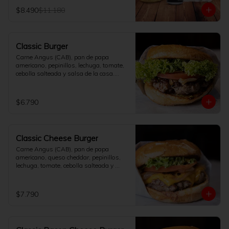
elección.
$8.490
$11.180
Classic Burger
Carne Angus (CAB), pan de papa 
americano, pepinillos, lechuga, tomate, 
cebolla salteada y salsa de la casa.

[No incluye papas fritas]
$6.790
Classic Cheese Burger
Carne Angus (CAB), pan de papa 
americano, queso cheddar, pepinillos, 
lechuga, tomate, cebolla salteada y 
salsa de la casa.

[No incluye papas fritas]
$7.790