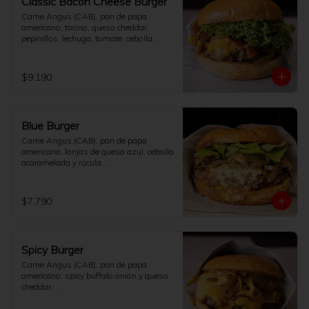
Classic Bacon Cheese Burger
Carne Angus (CAB), pan de papa 
americano, tocino, queso cheddar, 
pepinillos, lechuga, tomate, cebolla 
salteada y salsa de la casa.

[No incluye papas fritas]
$9.190
Blue Burger
Carne Angus (CAB), pan de papa 
americano, lonjas de queso azul, cebolla 
acaramelada y rúcula.

[No incluye papas fritas]
$7.790
Spicy Burger
Carne Angus (CAB), pan de papa 
americano, spicy buffalo onion y queso 
cheddar.

[No incluye papas fritas]