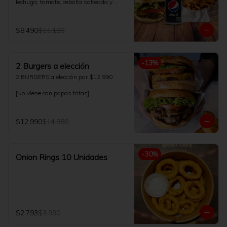
lechuga, tomate, cebolla salteada y 
salsa de la casa. Acompañado con 
papas fritas 200gr y bebida 350ml a 
elección.
$8.490
$11.180
-
13
%
2 Burgers a elección
2 BURGERS a elección por $12.990

[No viene con papas fritas]
$12.990
$14.980
-
30
%
Onion Rings 10 Unidades
$2.793
$3.990