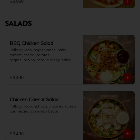
$9.990
SALADS
BBQ Chicken Salad
Pollo grillado, hojas verdes, palta, 
tomate, choclo, porotos

negros, pepino, cebolla crispy, salsa 
BBQ y aderezo ranch.
$9.490
Chicken Caesar Salad
Pollo grillado, lechuga, crutones, queso 
parmesano y aderezo César.
$9.490