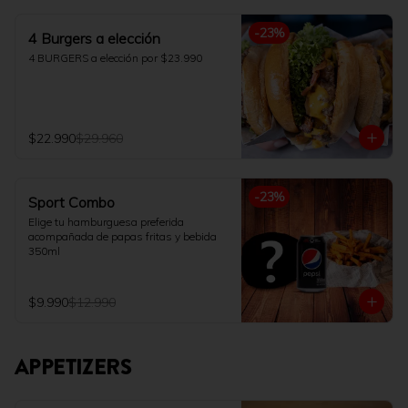
-
23
%
4 Burgers a elección
4 BURGERS a elección por $23.990
$22.990
$29.960
-
23
%
Sport Combo
Elige tu hamburguesa preferida 
acompañada de papas fritas y bebida 
350ml
$9.990
$12.990
APPETIZERS